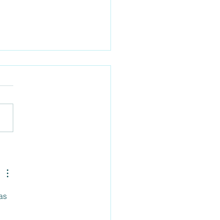
EVISTA MINDALIA: Todo
 el karma y vidas pasadas
as 