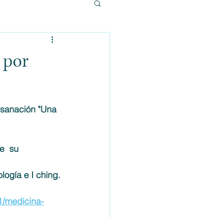
 por
 sanación "Una 
e  su 
logía e I ching.
1/medicina-