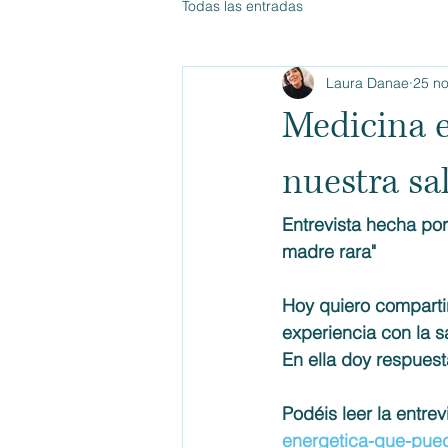
Todas las entradas
Laura Danae
25 n
Medicina e
nuestra sa
Entrevista hecha por
madre rara"
Hoy quiero compartir
experiencia con la s
En ella doy respuest
Podéis leer la entrevi
energetica-que-pued