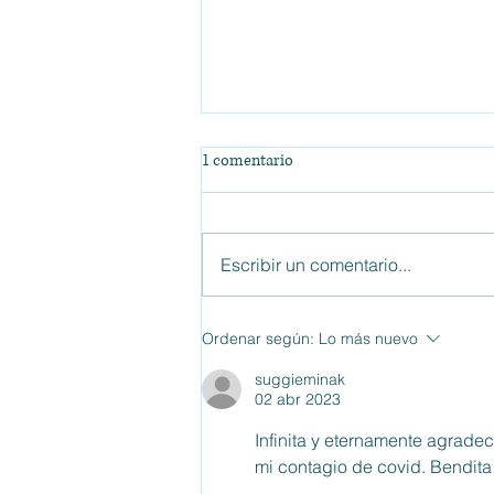
1 comentario
Escribir un comentario...
ENTREVISTA CEA BROTHERS:
Ordenar según:
Lo más nuevo
Intuición y Espiritualidad
suggieminak
02 abr 2023
Infinita y eternamente agrade
mi contagio de covid. Bendita