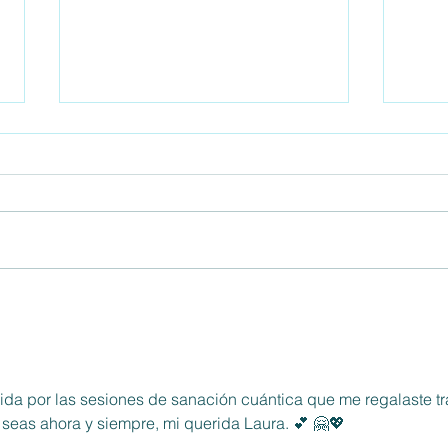
ENTREVISTA NUEVA
ENTR
HUMANIDAD TV: SANACIÓN
sobre
CUÁNTICA Y EJEMPLOS DE
ANTES Y DESPUÉS
cida por las sesiones de sanación cuántica que me regalaste tr
 seas ahora y siempre, mi querida Laura. 💕 🤗💖